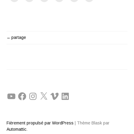
partage
NAVIGATION
DE
L'ARTICLE
YouTube
Facebook
Instagram
X
Vimeo
LinkedIn
Fièrement propulsé par WordPress
|
Thème Blask par
Automattic
.