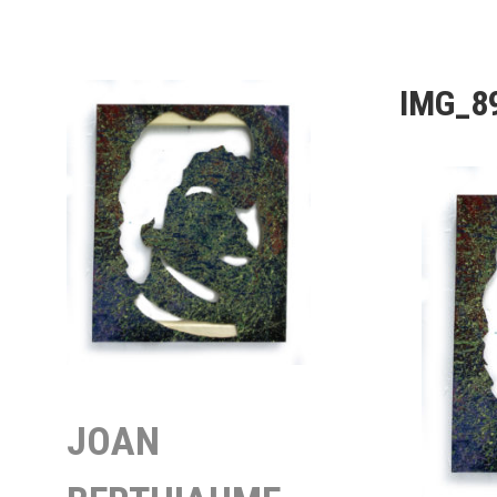
Aller
au
contenu
principal
IMG_8
JOAN