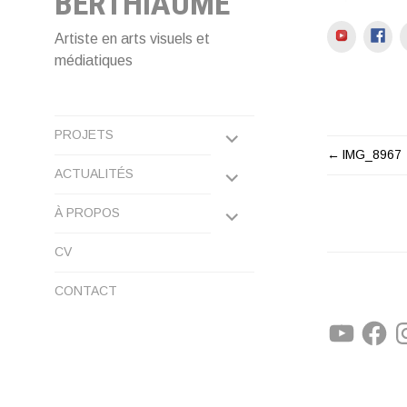
BERTHIAUME
YouTube
Fac
Artiste en arts visuels et
médiatiques
EXPAND
PROJETS
IMG_8967
NAVIG
CHILD
EXPAND
ACTUALITÉS
DE
MENU
CHILD
EXPAND
À PROPOS
MENU
L'ARTI
CHILD
CV
MENU
CONTACT
YouTube
Facebo
In