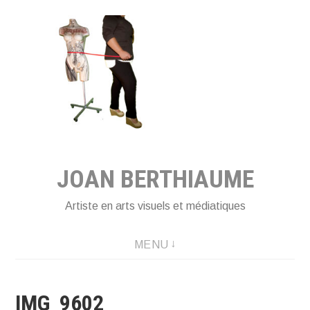
Aller
au
contenu
principal
JOAN BERTHIAUME
Artiste en arts visuels et médiatiques
MENU
IMG_9602