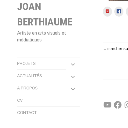
JOAN
YouTube
Fac
BERTHIAUME
Artiste en arts visuels et
médiatiques
marcher su
NAVIG
EXPAND
DE
PROJETS
CHILD
EXPAND
ACTUALITÉS
L'ARTI
MENU
CHILD
EXPAND
À PROPOS
MENU
CHILD
CV
YouTube
Facebo
In
MENU
CONTACT