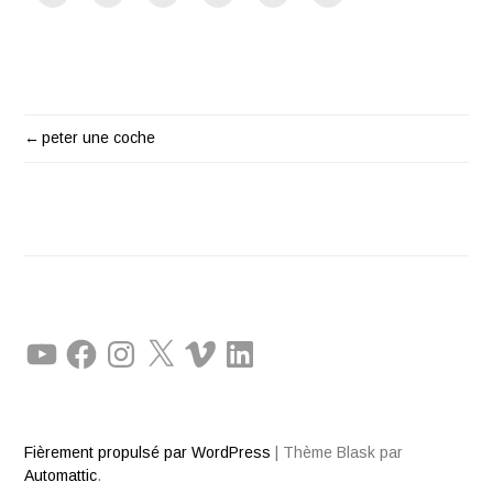
peter une coche
NAVIGATION
DE
L'ARTICLE
YouTube
Facebook
Instagram
X
Vimeo
LinkedIn
Fièrement propulsé par WordPress
|
Thème Blask par
Automattic
.