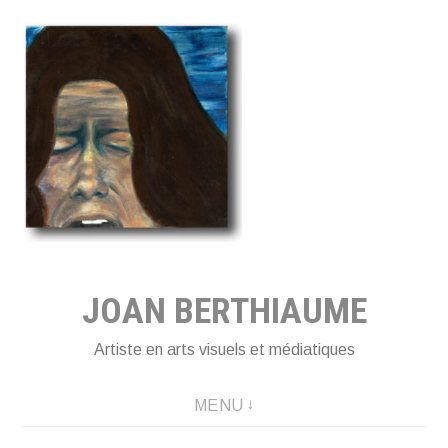
Aller
au
contenu
principal
JOAN BERTHIAUME
Artiste en arts visuels et médiatiques
MENU